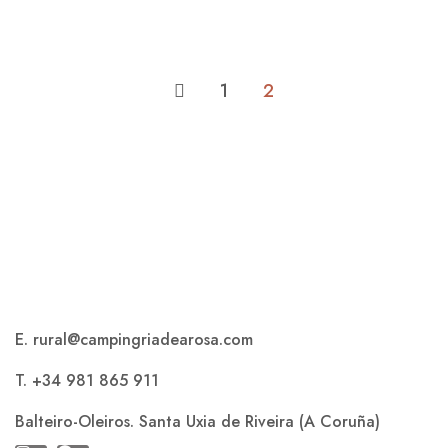
1
2
E. rural@campingriadearosa.com
T. +34 981 865 911
Balteiro-Oleiros. Santa Uxia de Riveira (A Coruña)